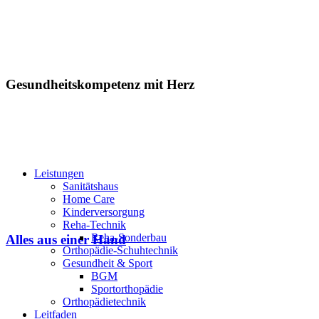
Gesundheitskompetenz mit Herz
Leistungen
Sanitätshaus
Home Care
Kinderversorgung
Reha-Technik
Reha-Sonderbau
Alles aus einer Hand
Orthopädie-Schuhtechnik
Gesundheit & Sport
BGM
Sportorthopädie
Orthopädietechnik
Leitfaden