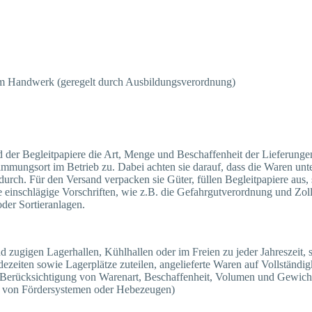
im Handwerk (geregelt durch Ausbildungsverordnung)
 der Begleitpapiere die Art, Menge und Beschaffenheit der Lieferungen.
stimmungsort im Betrieb zu. Dabei achten sie darauf, dass die Waren u
durch. Für den Versand verpacken sie Güter, füllen Begleitpapiere aus
 einschlägige Vorschriften, wie z.B. die Gefahrgutverordnung und Zoll
oder Sortieranlagen.
und zugigen Lagerhallen, Kühlhallen oder im Freien zu jeder Jahreszei
ezeiten sowie Lagerplätze zuteilen, angelieferte Waren auf Vollständig
 Berücksichtigung von Warenart, Beschaffenheit, Volumen und Gewicht
n von Fördersystemen oder Hebezeugen)