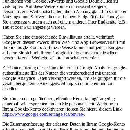
Funktionen von Google AdWords und Google DoubleClick zu
verknüpfen. Auf diese Weise können interessenbezogene,
personalisierte Werbebotschaften, die in Abhängigkeit Ihres früheren
Nutzungs- und Surfverhaltens auf einem Endgerät (z.B. Handy) an
Sie angepasst wurden auch auf einem anderen Ihrer Endgeräte (z.B.
Tablet oder PC) angezeigt werden.
Haben Sie eine entsprechende Einwilligung erteilt, verknüpft
Google zu diesem Zweck Ihren Web- und App-Browserverlauf mit
Ihrem Google-Konto. Auf diese Weise können auf jedem Endgerät
auf dem Sie sich mit Ihrem Google-Konto anmelden, dieselben
personalisierten Werbebotschaften geschaltet werden.
Zur Unterstützung dieser Funktion erfasst Google Analytics google-
authentifizierte IDs der Nutzer, die vorübergehend mit unseren
Google-Analytics-Daten verknüpft werden, um Zielgruppen für die
geräteübergreifende Anzeigenwerbung zu definieren und zu
erstellen.
Sie können dem geräteübergreifenden Remarketing/Targeting
dauerhaft widersprechen, indem Sie personalisierte Werbung in
Ihrem Google-Konto deaktivieren; folgen Sie hierzu diesem Link:
https://www.google.com/settings/ads/onweb/
.
Die Zusammenfassung der erfassten Daten in Ihrem Google-Konto
erfolgt ausschließlich auf Grundlage Ihrer Einwilligung, die Sie bei