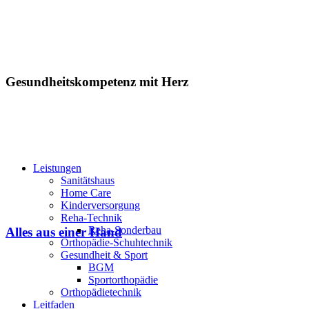
Gesundheitskompetenz mit Herz
Leistungen
Sanitätshaus
Home Care
Kinderversorgung
Reha-Technik
Reha-Sonderbau
Alles aus einer Hand
Orthopädie-Schuhtechnik
Gesundheit & Sport
BGM
Sportorthopädie
Orthopädietechnik
Leitfaden